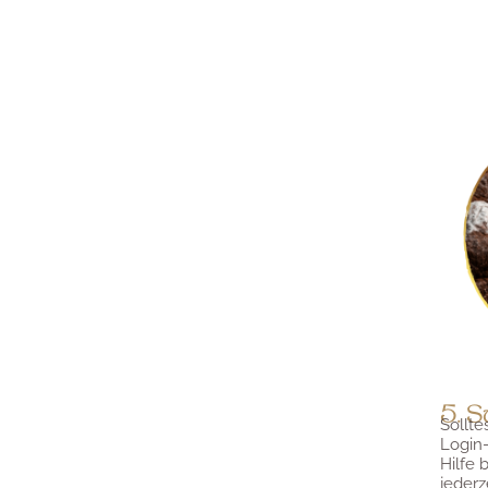
5. S
Sollte
Login-
Hilfe 
jederz