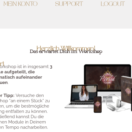
MEIN KONTO
SUPPORT
LOGOUT
Herzlich Willkommen!
Das erwartet Dich im Workshop
rt
orkshop ist in insgesamt
3
e aufgeteilt, die
matisch aufeinander
uen
.
er Tipp:
Versuche den
hop “an einem Stück” zu
n, um die bestmögliche
ng entfalten zu können.
ließend kannst Du die
lnen Module in Deinem
en Tempo nacharbeiten.