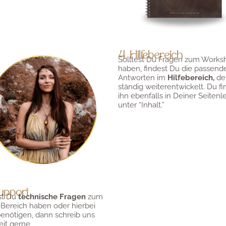
4. Hilfebereich
Solltest Du Fragen zum Works
haben, findest Du die passend
Antworten im
Hilfebereich
,
de
ständig weiterentwickelt. Du fi
ihn ebenfalls in Deiner Seitenle
unter “Inhalt.”
upport
st Du
technische Fragen
zum
Bereich haben oder hierbei
benötigen, dann schreib uns
eit gerne