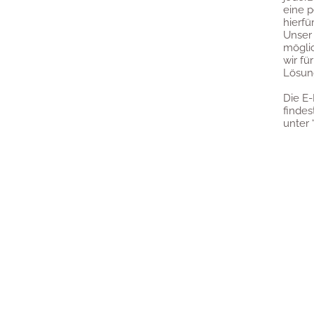
eine p
hierfü
Unser 
mögli
wir fü
Lösun
Die E-
findes
unter “