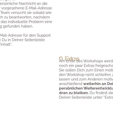
ersönliche Nachricht an die
r vorgesehene E-Mail-Adresse.
Team versucht sie sobald wie
ch zu beantworten, nachdem
r das individuelle Problem eine
g gefunden haben.
Mail-Adresse für den Support
t Du in Deiner Seitenleiste
Inhalt”.
6. Extras
Am Ende des Workshops werd
noch ein paar Extras freigescha
Sie sollen Dich zum Einen mot
den Workshop nicht schleifen 
lassen und zum Anderen motiv
anschließend
weiterhin an De
persönlichen Weiterentwickl
dran zu bleiben.
Du findest sie
Deiner Seitenleiste unter “Extra