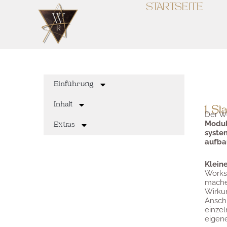
STARTSEITE
Einführung
Inhalt
1. Sta
Der W
Modul
Extras
syste
aufba
Klein
Works
mache
Wirku
Ansch
einze
eigen