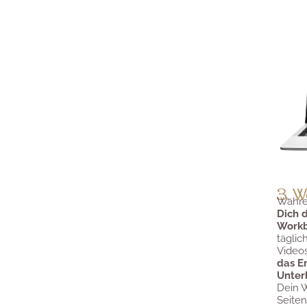
3. W
Währe
Dich 
Work
täglic
Videos
das Er
Unter
Dein W
Seiten