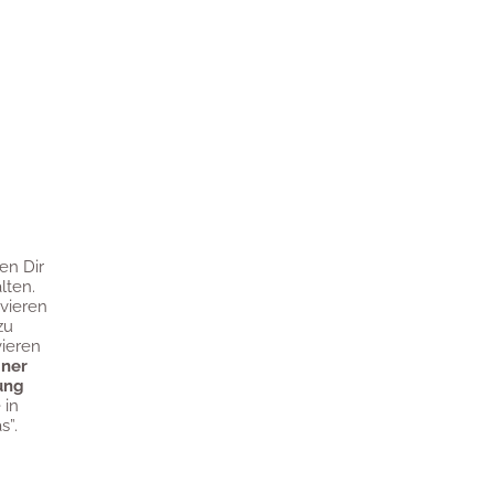
en Dir
lten.
ivieren
zu
ieren
iner
ung
 in
s”.