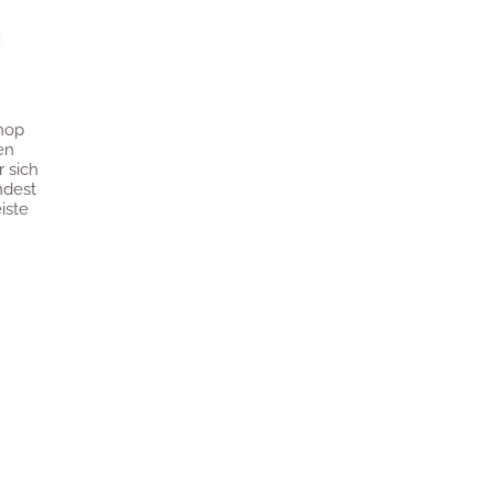
hop
en
r sich
ndest
iste