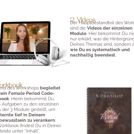
2. Videos
Der Hauptbestandteil des Wor
sind die
Videos der einzelnen
Module
. Hier bekommst Du ni
nur erklärt, was die Hintergrün
Deines Themas sind, sondern 
wie Du es systematisch und
nachhaltig beendest
.
orkbook
nd des Workshops
begleitet
dein Female Period Code-
book
. Hierin bekommst Du
h Aufgaben zu den einzelnen
 der 3 Module gestellt, um
lernte tief in Deinem
bewusstsein zu verankern
.
orkbook findest Du in Deiner
leiste unter “Inhalt”.