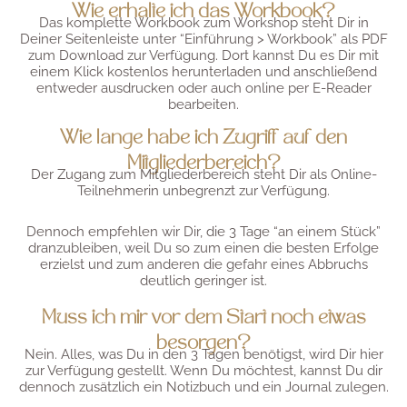
Wie erhalte ich das Workbook?
Das komplette Workbook zum Workshop steht Dir in
Deiner Seitenleiste unter “Einführung > Workbook” als PDF
zum Download zur Verfügung. Dort kannst Du es Dir mit
einem Klick kostenlos herunterladen und anschließend
entweder ausdrucken oder auch online per E-Reader
bearbeiten.
Wie lange habe ich Zugriff auf den
Mitgliederbereich?
Der Zugang zum Mitgliederbereich steht Dir als Online-
Teilnehmerin unbegrenzt zur Verfügung.
Dennoch empfehlen wir Dir, die 3 Tage “an einem Stück”
dranzubleiben, weil Du so zum einen die besten Erfolge
erzielst und zum anderen die gefahr eines Abbruchs
deutlich geringer ist.
Muss ich mir vor dem Start noch etwas
besorgen?
Nein. Alles, was Du in den 3 Tagen benötigst, wird Dir hier
zur Verfügung gestellt. Wenn Du möchtest, kannst Du dir
dennoch zusätzlich ein Notizbuch und ein Journal zulegen.