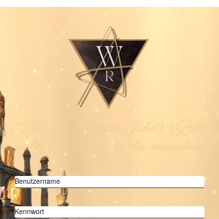
Dies ist geschützter Inhalt. Bitte
melde Dich an, um ihn anzusehen.
Benutzername
Kennwort