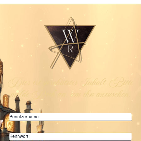
Dies ist geschützter Inhalt. Bitte
melde Dich an, um ihn anzusehen.
Benutzername
Kennwort