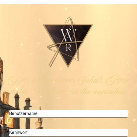
Dies ist geschützter Inhalt. Bitte
melde Dich an, um ihn anzusehen.
Benutzername
Kennwort