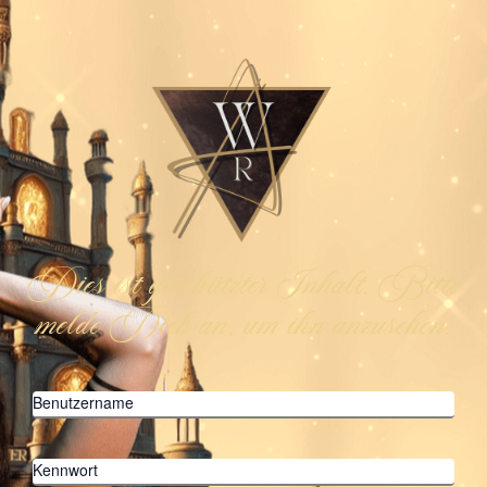
Dies ist geschützter Inhalt. Bitte
melde Dich an, um ihn anzusehen.
Benutzername
Kennwort