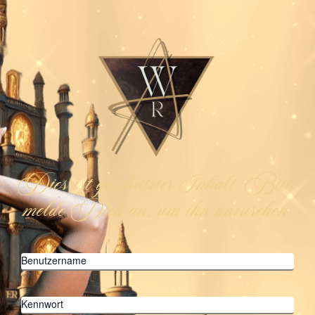
Dies ist geschützter Inhalt. Bitte
melde Dich an, um ihn anzusehen.
Benutzername
Kennwort