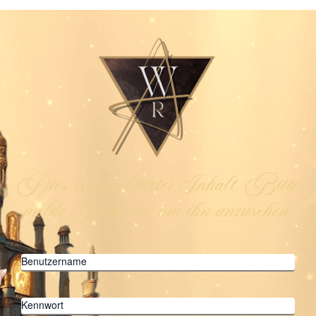
Dies ist geschützter Inhalt. Bitte
melde Dich an, um ihn anzusehen.
Benutzername
Kennwort