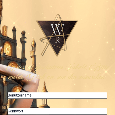
Dies ist geschützter Inhalt. Bitte
melde Dich an, um ihn anzusehen.
Benutzername
Kennwort