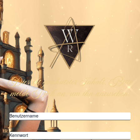
Dies ist geschützter Inhalt. Bitte
melde Dich an, um ihn anzusehen.
Benutzername
Kennwort