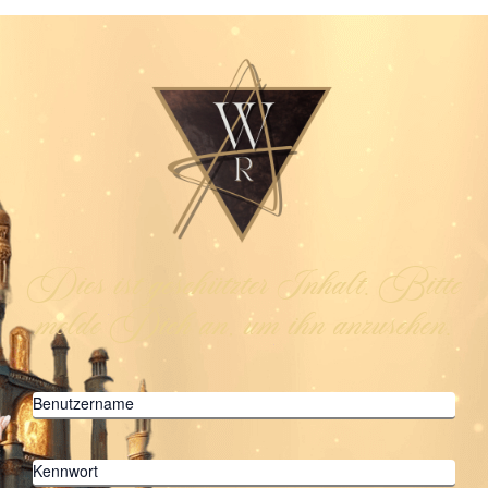
Dies ist geschützter Inhalt. Bitte
melde Dich an, um ihn anzusehen.
Benutzername
Kennwort