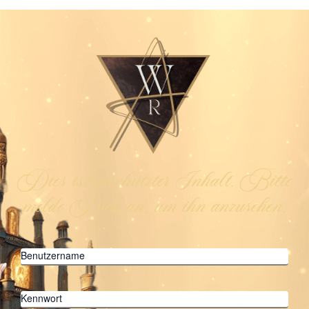
Dies ist geschützter Inhalt. Bitte
melde Dich an, um ihn anzusehen.
Benutzername
Kennwort