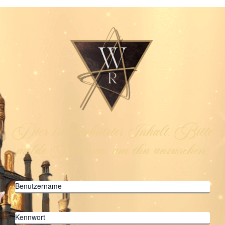
Dies ist geschützter Inhalt. Bitte
melde Dich an, um ihn anzusehen.
Benutzername
Kennwort