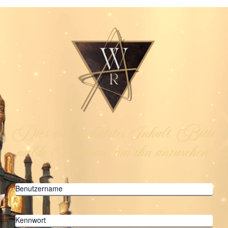
Dies ist geschützter Inhalt. Bitte
melde Dich an, um ihn anzusehen.
Benutzername
Kennwort