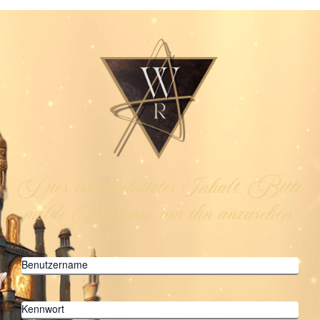
Dies ist geschützter Inhalt. Bitte
melde Dich an, um ihn anzusehen.
Benutzername
Kennwort