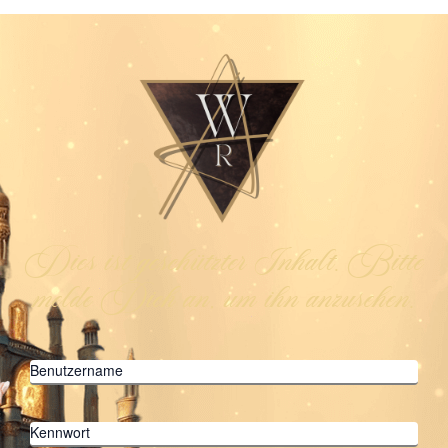
Dies ist geschützter Inhalt. Bitte
melde Dich an, um ihn anzusehen.
Benutzername
Kennwort