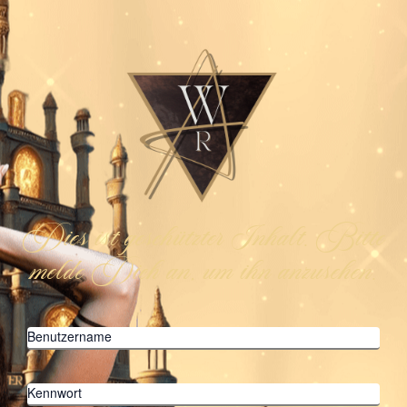
Dies ist geschützter Inhalt. Bitte
melde Dich an, um ihn anzusehen.
Benutzername
Kennwort