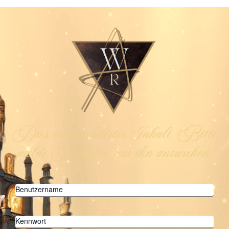
Dies ist geschützter Inhalt. Bitte
melde Dich an, um ihn anzusehen.
Benutzername
Kennwort