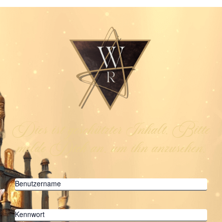
Dies ist geschützter Inhalt. Bitte
melde Dich an, um ihn anzusehen.
Benutzername
Kennwort