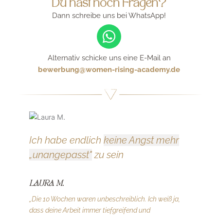
Du hast noch Fragen?
Dann schreibe uns bei WhatsApp!
Alternativ schicke uns eine E-Mail an
bewerbung@women-rising-academy.de
Ich habe endlich
keine Angst mehr
Du
„unangepasst"
zu sein
ge
LAURA M.
H
„Die 10 Wochen waren unbeschreiblich. Ich weiß ja,
„Es
dass deine Arbeit immer tiefgreifend und
Woc