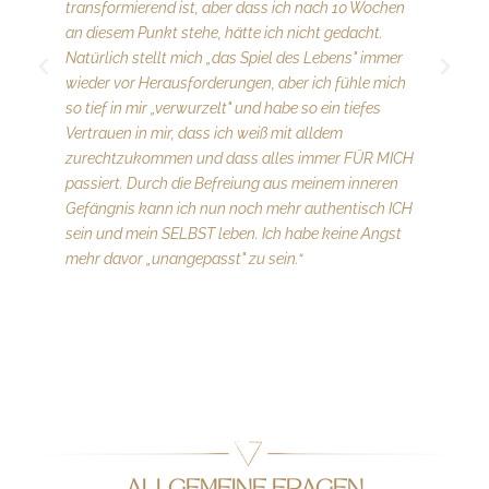
transformierend ist, aber dass ich nach 10 Wochen
Wi
an diesem Punkt stehe, hätte ich nicht gedacht.
tot
Natürlich stellt mich „das Spiel des Lebens" immer
„Ge
wieder vor Herausforderungen, aber ich fühle mich
täg
so tief in mir „verwurzelt" und habe so ein tiefes
und
Vertrauen in mir, dass ich weiß mit alldem
ung
zurechtzukommen und dass alles immer FÜR MICH
Zwi
passiert. Durch die Befreiung aus meinem inneren
Wei
Gefängnis kann ich nun noch mehr authentisch ICH
füh
sein und mein SELBST leben. Ich habe keine Angst
ung
mehr davor „unangepasst" zu sein.“
zu 
ans