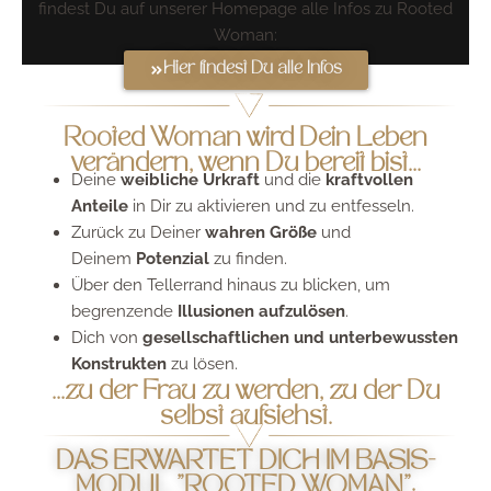
findest Du auf unserer Homepage alle Infos zu Rooted
Woman:
Hier findest Du alle Infos
Rooted Woman wird Dein Leben
verändern, wenn Du bereit bist...
Deine
weibliche Urkraft
und die
kraftvollen
Anteile
in Dir zu aktivieren und zu entfesseln.
Zurück zu Deiner
wahren Größe
und
Deinem
Potenzial
zu finden.
Über den Tellerrand hinaus zu blicken, um
begrenzende
Illusionen aufzulösen
.
Dich von
gesellschaftlichen und unterbewussten
Konstrukten
zu lösen.
...zu der Frau zu werden, zu der Du
selbst aufsiehst.
DAS ERWARTET DICH IM BASIS-
MODUL "ROOTED WOMAN":