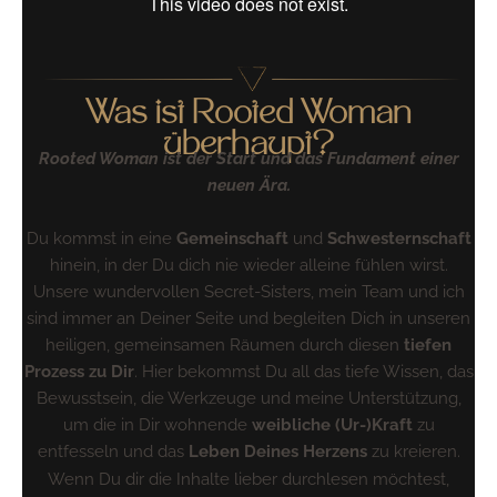
Was ist Rooted Woman
überhaupt?
Rooted Woman ist der Start und das Fundament einer
neuen Ära.
Du kommst in eine
Gemeinschaft
und
Schwesternschaft
hinein, in der Du dich nie wieder alleine fühlen wirst.
Unsere wundervollen Secret-Sisters, mein Team und ich
sind immer an Deiner Seite und begleiten Dich in unseren
heiligen, gemeinsamen Räumen durch diesen
tiefen
Prozess zu Dir
. Hier bekommst Du all das tiefe Wissen, das
Bewusstsein, die Werkzeuge und meine Unterstützung,
um die in Dir wohnende
weibliche
(Ur-)Kraft
zu
entfesseln und das
Leben Deines Herzens
zu kreieren.
Wenn Du dir die Inhalte lieber durchlesen möchtest,